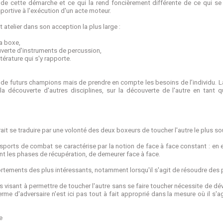
té de cette démarche et ce qui la rend foncièrement différente de ce qui se 
sportive à l'exécution d'un acte moteur.
 atelier dans son acception la plus large :
la boxe,
couverte d'instruments de percussion,
littérature qui s'y rapporte.
r de futurs champions mais de prendre en compte les besoins de l’individu. L
découverte d'autres disciplines, sur la découverte de l'autre en tant qu'
rait se traduire par une volonté des deux boxeurs de toucher l'autre le plus so
ports de combat se caractérise par la notion de face à face constant : en ef
t les phases de récupération, de demeurer face à face.
rtements des plus intéressants, notamment lorsqu'il s'agit de résoudre des p
s visant à permettre de toucher l'autre sans se faire toucher nécessite de dé
e d'adversaire n'est ici pas tout à fait approprié dans la mesure où il s'ag
e