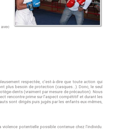
 avec
uleusement respectée, c'est-à-dire que toute action qui
ont plus besoin de protection (casques…). Donc, le seul
 protège-dents (vraiment par mesure de précaution). Nous
ect rencontre prime sur l’aspect compétitif et durant les
sauts sont dirigés puis jugés par les enfants eux-mêmes,
a violence potentielle possible contenue chez l’individu.