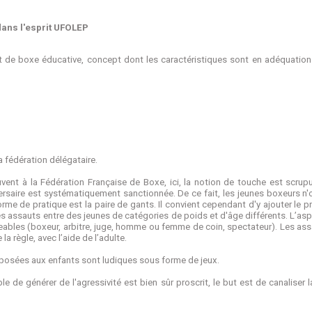
dans l'esprit UFOLEP
 de boxe éducative, concept dont les caractéristiques sont en adéquation
 fédération délégataire.
vent à la Fédération Française de Boxe, ici, la notion de touche est scrup
ersaire est systématiquement sanctionnée. De ce fait, les jeunes boxeurs n'
orme de pratique est la paire de gants. Il convient cependant d'y ajouter le
des assauts entre des jeunes de catégories de poids et d'âge différents. L’asp
geables (boxeur, arbitre, juge, homme ou femme de coin, spectateur). Les as
la règle, avec l’aide de l’adulte.
posées aux enfants sont ludiques sous forme de jeux.
e de générer de l'agressivité est bien sûr proscrit, le but est de canaliser l