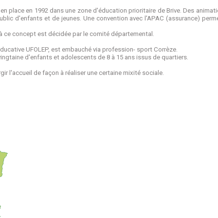
 en place en 1992 dans une zone d'éducation prioritaire de Brive. Des animati
blic d'enfants et de jeunes. Une convention avec l'APAC (assurance) permet
e à ce concept est décidée par le comité départemental.
ducative UFOLEP, est embauché via profession- sport Corrèze.
vingtaine d'enfants et adolescents de 8 à 15 ans issus de quartiers.
gir l'accueil de façon à réaliser une certaine mixité sociale.