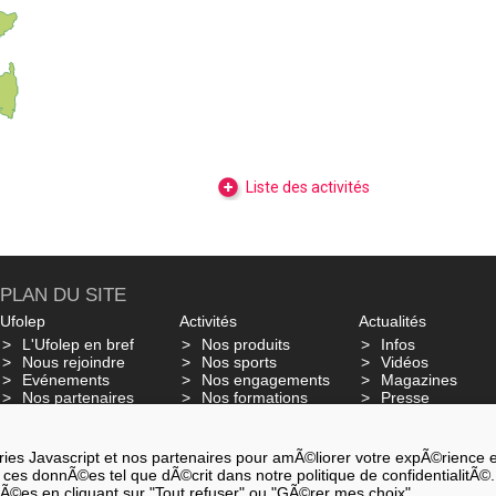
Liste des activités
PLAN DU SITE
Ufolep
Activités
Actualités
L'Ufolep en bref
Nos produits
Infos
Nous rejoindre
Nos sports
Vidéos
Evénements
Nos engagements
Magazines
Nos partenaires
Nos formations
Presse
Glossaire - Ufo Dico
Nos mobilisatio
Assurances
es Javascript et nos partenaires pour amÃ©liorer votre expÃ©rience et a
ter ces donnÃ©es tel que dÃ©crit dans notre politique de confidentialitÃ©.
nÃ©es en cliquant sur "Tout refuser" ou "GÃ©rer mes choix".