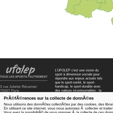
L'UFOLEP c'est une vision du
sport à dimension sociale pour
répondre aux enjeux actuels tels
que le sport-santé, le sport-
3 rue Juliette Récamier
handicap, le sport-durable avec
75007 Paris
des valeurs incontournables : la
solidarité, le fair-play, la laïcité et
PrÃ©fÃ©rences sur la collecte de donnÃ©es
01 43 58 97 71
la citoyenneté.
Nous utilisons des donnÃ©es collectÃ©es par des cookies, des librairi
En utilisant ce site internet, vous nous autorisez Ã collecter et trai
Vous avez la possibilitÃ© de vous opposer Ã la collecte de ces don