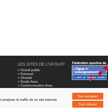
LES SITES DE L'UFOLEP
> Grand public
> Extranet
> Ufoweb
> Guide Asso
> Communication Asso
> Inscriptions événements
ns
> Secourisme Ufolep
Tout accepter
nalyser le traffic de ce site internet.
Tout refuser