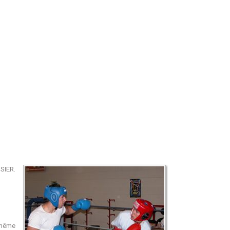
SSIER.
 même