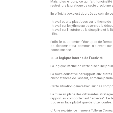
Mais, plus encore, ce qui fait l'originali
restreindre la pratique de cette discipline 
En effet, la boxe est abordée au sein de cet
- travail et arts plastiques sur le thème de 
- travail sur le rythme au travers de la dé
- travail sur l'histoire de la discipline et la 
- Etc.
Enfin, le but premier n'étant pas de forme
de dénominateur commun s'ouvrant sur la 
connaissance.
B. La logique interne de l'activité
La logique interne de cette discipline pour
La boxe éducative par rapport aux autres s
circonstances de l'assaut, et même pendan
Cette situation génère bien sûr des compo
La mise en place des différentes stratégie
rapport au comportement "adverse". Le term
trouve en face plutôt que de lutter contre.
c) Une expérience menée à Tulle en Corrèz