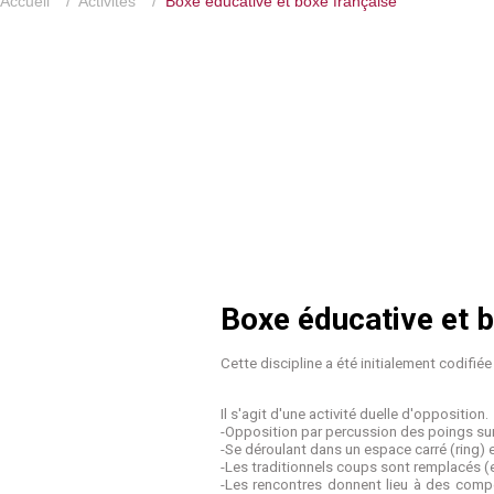
Accueil
/
Activités
/
Boxe éducative et boxe française
Boxe éducative et 
Cette discipline a été initialement codifié
Il s'agit d'une activité duelle d'opposition.
-Opposition par percussion des poings sur 
-Se déroulant dans un espace carré (ring) 
-Les traditionnels coups sont remplacés (
-Les rencontres donnent lieu à des comp