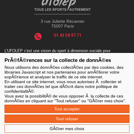
3 rue Juliette Récamier
75007 Paris
01 43 58 97 71
L'UFOLEP c'est une vision du sport à dimension sociale pour
répondre aux enjeux actuels tels que le sport-santé, le sport-
PrÃ©fÃ©rences sur la collecte de donnÃ©es
handicap, le sport-durable avec des valeurs incontournables : la
solidarité, le fair-play, la laïcité et la citoyenneté.
Nous utilisons des donnÃ©es collectÃ©es par des cookies, des
librairies Javascript et nos partenaires pour amÃ©liorer votre
expÃ©rience et analyser le traffic de ce site internet.
En utilisant ce site internet, vous nous autorisez Ã collecter et
traiter ces donnÃ©es tel que dÃ©crit dans notre politique de
LES SITES DE L'UFOLEP
confidentialitÃ©.
> Grand public
Vous avez la possibilitÃ© de vous opposer Ã la collecte de ces
> Extranet
donnÃ©es en cliquant sur "Tout refuser" ou "GÃ©rer mes choix".
> Ufoweb
> Guide Asso
Tout accepter
> Communication Asso
> Inscriptions événements
Tout refuser
> Secourisme Ufolep
GÃ©rer mes choix