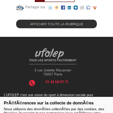
Partager sur :
AFFICHER TOUTE LA RUBRIQUE
3 rue Juliette Récamier
75007 Paris
01 43 58 97 71
L'UFOLEP c'est une vision du sport à dimension sociale pour
répondre aux enjeux actuels tels que le sport-santé, le sport-
PrÃ©fÃ©rences sur la collecte de donnÃ©es
handicap, le sport-durable avec des valeurs incontournables : la
solidarité, le fair-play, la laïcité et la citoyenneté.
Nous utilisons des donnÃ©es collectÃ©es par des cookies, des