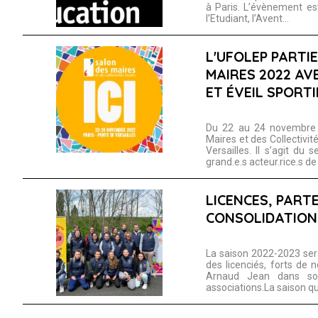
à Paris. L’évènement es
l’Etudiant, l’Avent...
L'UFOLEP PARTIE PRENANTE DU SALON DES
MAIRES 2022 AV
ET ÉVEIL SPORTI
Du 22 au 24 novembre 
Maires et des Collectivit
Versailles. Il s’agit du 
grand.e.s acteur.rice.s de
LICENCES, PARTENARIATS : UNE ANNÉE DE
CONSOLIDATION
La saison 2022-2023 ser
des licenciés, forts de n
Arnaud Jean dans so
associations.La saison qui 