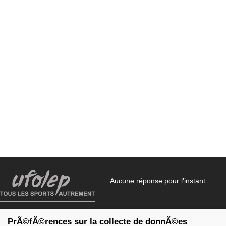
Aucune réponse pour l'instant.
3 rue Juliette Récamier
PrÃ©fÃ©rences sur la collecte de donnÃ©es
75007 Paris