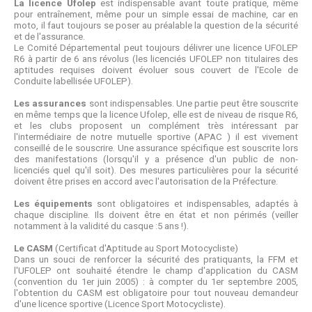
La licence Ufolep
est indispensable avant toute pratique, même
pour entraînement, même pour un simple essai de machine, car en
moto, il faut toujours se poser au préalable la question de la sécurité
et de l'assurance.
Le Comité Départemental peut toujours délivrer une licence UFOLEP
R6 à partir de 6 ans révolus (les licenciés UFOLEP non titulaires des
aptitudes requises doivent évoluer sous couvert de l'Ecole de
Conduite labellisée UFOLEP).
Les assurances
sont indispensables. Une partie peut être souscrite
en même temps que la licence Ufolep, elle est de niveau de risque R6,
et les clubs proposent un complément très intéressant par
l'intermédiaire de notre mutuelle sportive (APAC ) il est vivement
conseillé de le souscrire. Une assurance spécifique est souscrite lors
des manifestations (lorsqu'il y a présence d'un public de non-
licenciés quel qu'il soit). Des mesures particulières pour la sécurité
doivent être prises en accord avec l'autorisation de la Préfecture.
Les équipements
sont obligatoires et indispensables, adaptés à
chaque discipline. Ils doivent être en état et non périmés (veiller
notamment à la validité du casque :5 ans !).
Le CASM
(Certificat d'Aptitude au Sport Motocycliste)
Dans un souci de renforcer la sécurité des pratiquants, la FFM et
l'UFOLEP ont souhaité étendre le champ d'application du CASM
(convention du 1er juin 2005) : à compter du 1er septembre 2005,
l'obtention du CASM est obligatoire pour tout nouveau demandeur
d'une licence sportive (Licence Sport Motocycliste).