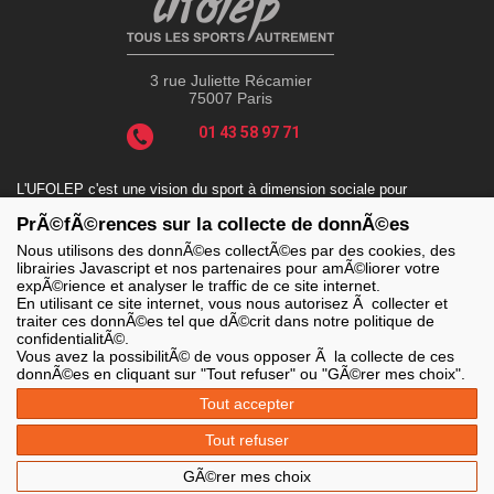
3 rue Juliette Récamier
75007 Paris
01 43 58 97 71
L'UFOLEP c'est une vision du sport à dimension sociale pour
répondre aux enjeux actuels tels que le sport-santé, le sport-
PrÃ©fÃ©rences sur la collecte de donnÃ©es
handicap, le sport-durable avec des valeurs incontournables : la
solidarité, le fair-play, la laïcité et la citoyenneté.
Nous utilisons des donnÃ©es collectÃ©es par des cookies, des
librairies Javascript et nos partenaires pour amÃ©liorer votre
expÃ©rience et analyser le traffic de ce site internet.
En utilisant ce site internet, vous nous autorisez Ã collecter et
LES SITES DE L'UFOLEP
traiter ces donnÃ©es tel que dÃ©crit dans notre politique de
confidentialitÃ©.
> Grand public
Vous avez la possibilitÃ© de vous opposer Ã la collecte de ces
> Extranet
donnÃ©es en cliquant sur "Tout refuser" ou "GÃ©rer mes choix".
> Ufoweb
> Guide Asso
Tout accepter
> Communication Asso
> Inscriptions événements
Tout refuser
> Secourisme Ufolep
GÃ©rer mes choix