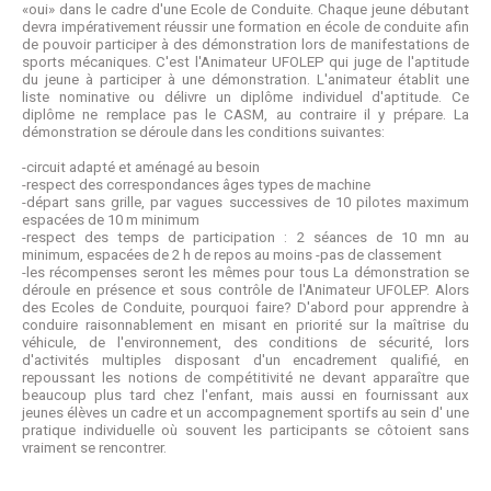
«oui» dans le cadre d'une Ecole de Conduite. Chaque jeune débutant
devra impérativement réussir une formation en école de conduite afin
de pouvoir participer à des démonstration lors de manifestations de
sports mécaniques. C'est l'Animateur UFOLEP qui juge de l'aptitude
du jeune à participer à une démonstration. L'animateur établit une
liste nominative ou délivre un diplôme individuel d'aptitude. Ce
diplôme ne remplace pas le CASM, au contraire il y prépare. La
démonstration se déroule dans les conditions suivantes:
-circuit adapté et aménagé au besoin
-respect des correspondances âges types de machine
-départ sans grille, par vagues successives de 10 pilotes maximum
espacées de 10 m minimum
-respect des temps de participation : 2 séances de 10 mn au
minimum, espacées de 2 h de repos au moins -pas de classement
-les récompenses seront les mêmes pour tous La démonstration se
déroule en présence et sous contrôle de l'Animateur UFOLEP. Alors
des Ecoles de Conduite, pourquoi faire? D'abord pour apprendre à
conduire raisonnablement en misant en priorité sur la maîtrise du
véhicule, de l'environnement, des conditions de sécurité, lors
d'activités multiples disposant d'un encadrement qualifié, en
repoussant les notions de compétitivité ne devant apparaître que
beaucoup plus tard chez l'enfant, mais aussi en fournissant aux
jeunes élèves un cadre et un accompagnement sportifs au sein d' une
pratique individuelle où souvent les participants se côtoient sans
vraiment se rencontrer.