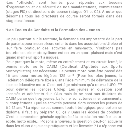
-Les “officiels”, sont formés pour répondre aux besoins
d’organisation et de sécurité de nos manifestations, commissaires
(stages FIO) et directeurs de course (stages O1 et O2). A noter que
désormais tous les directeurs de course seront formés dans des
stages nationaux.
•Les Ecoles de Conduite et la Formation des Jeunes …
Un peu partout sur le territoire, la demande est importante de la part
de parents pour inscrire leurs enfants dans les associations Ufolep et
leur faire pratiquer des activités en mini-moto. N’oublions pas
toutefois que le motocyclisme est certes un sport plaisant mais c'est
quand même un sport à risques.
Pour pratiquer la moto, même en entraînement et en circuit fermé, le
permis moto ou le CASM (Certificat d'Aptitude aux Sports
Motocyclistes) est nécessaire. Le permis moto peut-être passé dès
16 ans pour motos légères 125 cm³ (Pour les plus jeunes, la
Fédération délégataire fixe à 6 ans l'âge minimum de délivrance de la
licence éducative moto. C'est cet âge minimum qu'a retenu l'UFOLEP
pour délivrer les licences Ufolep. Les jeunes en question sont
licenciés et adhérents d'un Club mais ils ne sont pas titulaires du
CASM parce que trop jeunes. La loi ne leur autorise ni entraînements,
ni compétitions. Quelles activités peuvent alors exercer les jeunes de
6 à 12 ans ? La réponse est somme toute très logique: pour obtenir un
diplôme, il faut s'y préparer. Où ça ? Dans les écoles de conduite.
C'est la conception générale appliquée à la circulation routière : auto-
école, moto école,... Posons à nouveau la question: peut-on accueillir
dans les clubs de jeunes pratiquants et les licencier ? La réponse est