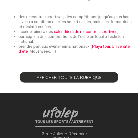
des rencontres sportives, des compétitions jusqu'au plus haut
niveau à condition qu'elles soient saines, amicales, formatrices
et désintéressées,
accéder ainsi à des
calendriers de rencontres sportives
,
participer à des compétitions de l’échelon local à l’échelon
national,
prendre part aux évènements nationaux (
Playa tour
,
Université
d’été
, Move week, …)
AFFICHER TOUTE LA RUBRIQUE
3 rue Juliette Récamier