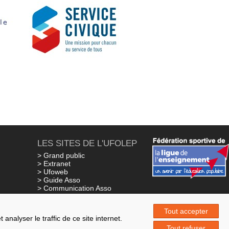
LES SITES DE L'UFOLEP
> Grand public
> Extranet
> Ufoweb
> Guide Asso
> Communication Asso
> Inscriptions événements
ns
> Secourisme Ufolep
Tout accepter
nalyser le traffic de ce site internet.
Tout refuser