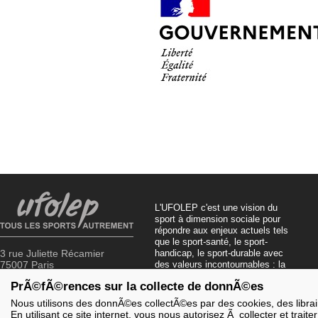
L'UFOLEP c'est une vision du
sport à dimension sociale pour
répondre aux enjeux actuels tels
que le sport-santé, le sport-
3 rue Juliette Récamier
handicap, le sport-durable avec
75007 Paris
des valeurs incontournables : la
solidarité, le fair-play, la laïcité et
PrÃ©fÃ©rences sur la collecte de donnÃ©es
01 43 58 97 71
la citoyenneté.
Nous utilisons des donnÃ©es collectÃ©es par des cookies, des librairi
En utilisant ce site internet, vous nous autorisez Ã collecter et trai