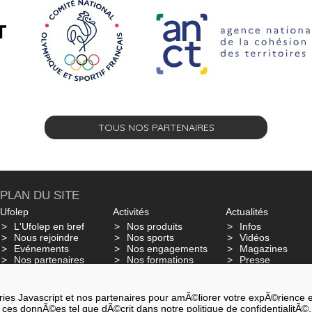
TOUS NOS PARTENAIRES
PLAN DU SITE
Ufolep
Activités
Actualités
L'Ufolep en bref
Nos produits
Infos
Nous rejoindre
Nos sports
Vidéos
Evénements
Nos engagements
Magazines
Nos partenaires
Nos formations
Presse
Glossaire - Ufo Dico
Nos mobilisatio
Assurances
es Javascript et nos partenaires pour amÃ©liorer votre expÃ©rience et a
ter ces donnÃ©es tel que dÃ©crit dans notre politique de confidentialitÃ©.