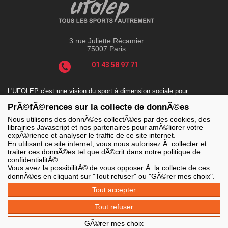
3 rue Juliette Récamier
75007 Paris
01 43 58 97 71
L'UFOLEP c'est une vision du sport à dimension sociale pour
répondre aux enjeux actuels tels que le sport-santé, le sport-
PrÃ©fÃ©rences sur la collecte de donnÃ©es
handicap, le sport-durable avec des valeurs incontournables : la
solidarité, le fair-play, la laïcité et la citoyenneté.
Nous utilisons des donnÃ©es collectÃ©es par des cookies, des
librairies Javascript et nos partenaires pour amÃ©liorer votre
expÃ©rience et analyser le traffic de ce site internet.
En utilisant ce site internet, vous nous autorisez Ã collecter et
traiter ces donnÃ©es tel que dÃ©crit dans notre politique de
LES SITES DE L'UFOLEP
confidentialitÃ©.
> Grand public
Vous avez la possibilitÃ© de vous opposer Ã la collecte de ces
> Extranet
donnÃ©es en cliquant sur "Tout refuser" ou "GÃ©rer mes choix".
> Ufoweb
> Guide Asso
Tout accepter
> Communication Asso
> Inscriptions événements
Tout refuser
> Secourisme Ufolep
GÃ©rer mes choix