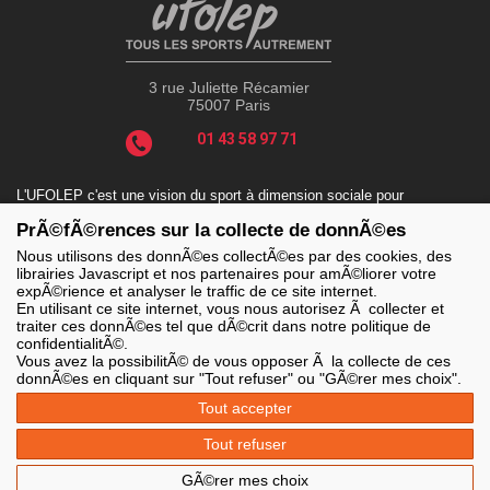
3 rue Juliette Récamier
75007 Paris
01 43 58 97 71
L'UFOLEP c'est une vision du sport à dimension sociale pour
répondre aux enjeux actuels tels que le sport-santé, le sport-
PrÃ©fÃ©rences sur la collecte de donnÃ©es
handicap, le sport-durable avec des valeurs incontournables : la
solidarité, le fair-play, la laïcité et la citoyenneté.
Nous utilisons des donnÃ©es collectÃ©es par des cookies, des
librairies Javascript et nos partenaires pour amÃ©liorer votre
expÃ©rience et analyser le traffic de ce site internet.
En utilisant ce site internet, vous nous autorisez Ã collecter et
traiter ces donnÃ©es tel que dÃ©crit dans notre politique de
LES SITES DE L'UFOLEP
confidentialitÃ©.
> Grand public
Vous avez la possibilitÃ© de vous opposer Ã la collecte de ces
> Extranet
donnÃ©es en cliquant sur "Tout refuser" ou "GÃ©rer mes choix".
> Ufoweb
> Guide Asso
Tout accepter
> Communication Asso
> Inscriptions événements
Tout refuser
> Secourisme Ufolep
GÃ©rer mes choix