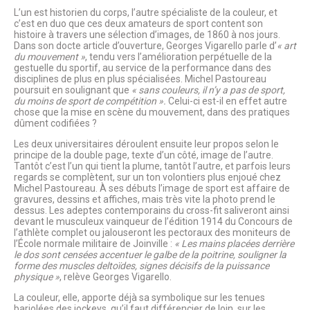
L’un est historien du corps, l’autre spécialiste de la couleur, et
c’est en duo que ces deux amateurs de sport content son
histoire à travers une sélection d’images, de 1860 à nos jours.
Dans son docte article d’ouverture, Georges Vigarello parle d’
« art
du mouvement »
, tendu vers l’amélioration perpétuelle de la
gestuelle du sportif, au service de la performance dans des
disciplines de plus en plus spécialisées. Michel Pastoureau
poursuit en soulignant que
« sans couleurs, il n’y a pas de sport,
du moins de sport de compétition ».
Celui-ci est-il en effet autre
chose que la mise en scène du mouvement, dans des pratiques
dûment codifiées ?
Les deux universitaires déroulent ensuite leur propos selon le
principe de la double page, texte d’un côté, image de l’autre.
Tantôt c’est l’un qui tient la plume, tantôt l’autre, et parfois leurs
regards se complètent, sur un ton volontiers plus enjoué chez
Michel Pastoureau. À ses débuts l’image de sport est affaire de
gravures, dessins et affiches, mais très vite la photo prend le
dessus. Les adeptes contemporains du cross-fit saliveront ainsi
devant le musculeux vainqueur de l’édition 1914 du Concours de
l’athlète complet ou jalouseront les pectoraux des moniteurs de
l’École normale militaire de Joinville :
« Les mains placées derrière
le dos sont censées accentuer le galbe de la poitrine, souligner la
forme des muscles deltoïdes, signes décisifs de la puissance
physique »
, relève Georges Vigarello.
La couleur, elle, apporte déjà sa symbolique sur les tenues
bariolées des jockeys, qu’il faut différencier de loin, sur les