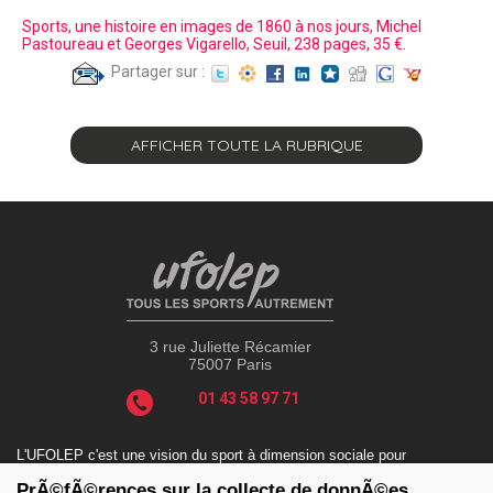
Sports, une histoire en images de 1860 à nos jours, Michel
Pastoureau et Georges Vigarello, Seuil, 238 pages, 35 €.
Partager sur :
AFFICHER TOUTE LA RUBRIQUE
3 rue Juliette Récamier
75007 Paris
01 43 58 97 71
L'UFOLEP c'est une vision du sport à dimension sociale pour
répondre aux enjeux actuels tels que le sport-santé, le sport-
PrÃ©fÃ©rences sur la collecte de donnÃ©es
handicap, le sport-durable avec des valeurs incontournables : la