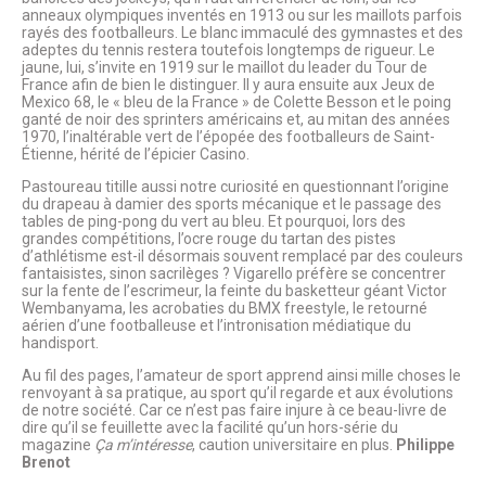
anneaux olympiques inventés en 1913 ou sur les maillots parfois
rayés des footballeurs. Le blanc immaculé des gymnastes et des
adeptes du tennis restera toutefois longtemps de rigueur. Le
jaune, lui, s’invite en 1919 sur le maillot du leader du Tour de
France afin de bien le distinguer. Il y aura ensuite aux Jeux de
Mexico 68, le « bleu de la France » de Colette Besson et le poing
ganté de noir des sprinters américains et, au mitan des années
1970, l’inaltérable vert de l’épopée des footballeurs de Saint-
Étienne, hérité de l’épicier Casino.
Pastoureau titille aussi notre curiosité en questionnant l’origine
du drapeau à damier des sports mécanique et le passage des
tables de ping-pong du vert au bleu. Et pourquoi, lors des
grandes compétitions, l’ocre rouge du tartan des pistes
d’athlétisme est-il désormais souvent remplacé par des couleurs
fantaisistes, sinon sacrilèges ? Vigarello préfère se concentrer
sur la fente de l’escrimeur, la feinte du basketteur géant Victor
Wembanyama, les acrobaties du BMX freestyle, le retourné
aérien d’une footballeuse et l’intronisation médiatique du
handisport.
Au fil des pages, l’amateur de sport apprend ainsi mille choses le
renvoyant à sa pratique, au sport qu’il regarde et aux évolutions
de notre société. Car ce n’est pas faire injure à ce beau-livre de
dire qu’il se feuillette avec la facilité qu’un hors-série du
magazine
Ça m’intéresse
, caution universitaire en plus.
Philippe
Brenot