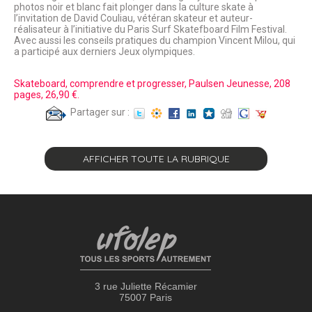
photos noir et blanc fait plonger dans la culture skate à
l’invitation de David Couliau, vétéran skateur et auteur-
réalisateur à l’initiative du Paris Surf Skatefboard Film Festival.
Avec aussi les conseils pratiques du champion Vincent Milou, qui
a participé aux derniers Jeux olympiques.
Skateboard, comprendre et progresser, Paulsen Jeunesse, 208
pages, 26,90 €.
Partager sur :
AFFICHER TOUTE LA RUBRIQUE
3 rue Juliette Récamier
75007 Paris