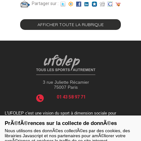
Partager sur :
AFFICHER TOUTE LA RUBRIQUE
3 rue Juliette Récamier
75007 Paris
01 43 58 97 71
L'UFOLEP c'est une vision du sport à dimension sociale pour
répondre aux enjeux actuels tels que le sport-santé, le sport-
PrÃ©fÃ©rences sur la collecte de donnÃ©es
handicap, le sport-durable avec des valeurs incontournables : la
solidarité, le fair-play, la laïcité et la citoyenneté.
Nous utilisons des donnÃ©es collectÃ©es par des cookies, des
librairies Javascript et nos partenaires pour amÃ©liorer votre
expÃ©rience et analyser le traffic de ce site internet.