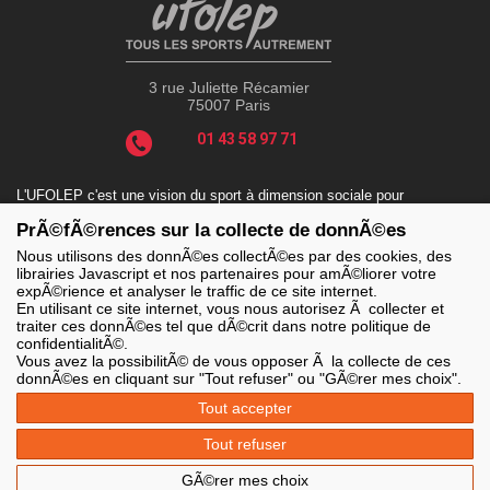
3 rue Juliette Récamier
75007 Paris
01 43 58 97 71
L'UFOLEP c'est une vision du sport à dimension sociale pour
répondre aux enjeux actuels tels que le sport-santé, le sport-
PrÃ©fÃ©rences sur la collecte de donnÃ©es
handicap, le sport-durable avec des valeurs incontournables : la
solidarité, le fair-play, la laïcité et la citoyenneté.
Nous utilisons des donnÃ©es collectÃ©es par des cookies, des
librairies Javascript et nos partenaires pour amÃ©liorer votre
expÃ©rience et analyser le traffic de ce site internet.
En utilisant ce site internet, vous nous autorisez Ã collecter et
traiter ces donnÃ©es tel que dÃ©crit dans notre politique de
LES SITES DE L'UFOLEP
confidentialitÃ©.
> Grand public
Vous avez la possibilitÃ© de vous opposer Ã la collecte de ces
> Extranet
donnÃ©es en cliquant sur "Tout refuser" ou "GÃ©rer mes choix".
> Ufoweb
> Guide Asso
Tout accepter
> Communication Asso
> Inscriptions événements
Tout refuser
> Secourisme Ufolep
GÃ©rer mes choix