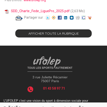
Plus d’infos :
www.ufolep.org
SDD_Charte_Fede_LiguePro_2025.pdf
(2,63 Mo)
Partager sur :
AFFICHER TOUTE LA RUBRIQUE
3 rue Juliette Récamier
75007 Paris
01 43 58 97 71
L'UFOLEP c'est une vision du sport à dimension sociale pour
répondre aux enjeux actuels tels que le sport-santé, le sport-