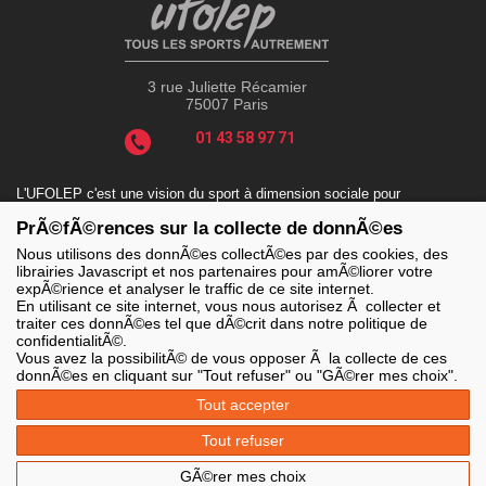
3 rue Juliette Récamier
75007 Paris
01 43 58 97 71
L'UFOLEP c'est une vision du sport à dimension sociale pour
répondre aux enjeux actuels tels que le sport-santé, le sport-
PrÃ©fÃ©rences sur la collecte de donnÃ©es
handicap, le sport-durable avec des valeurs incontournables : la
solidarité, le fair-play, la laïcité et la citoyenneté.
Nous utilisons des donnÃ©es collectÃ©es par des cookies, des
librairies Javascript et nos partenaires pour amÃ©liorer votre
expÃ©rience et analyser le traffic de ce site internet.
En utilisant ce site internet, vous nous autorisez Ã collecter et
traiter ces donnÃ©es tel que dÃ©crit dans notre politique de
LES SITES DE L'UFOLEP
confidentialitÃ©.
> Grand public
Vous avez la possibilitÃ© de vous opposer Ã la collecte de ces
> Extranet
donnÃ©es en cliquant sur "Tout refuser" ou "GÃ©rer mes choix".
> Ufoweb
> Guide Asso
Tout accepter
> Communication Asso
> Inscriptions événements
Tout refuser
> Secourisme Ufolep
GÃ©rer mes choix