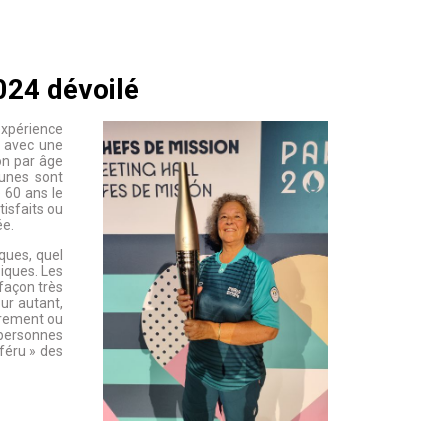
2024 dévoilé
xpérience
, avec une
ion par âge
eunes sont
 60 ans le
isfaits ou
ée.
ques, quel
piques. Les
façon très
ur autant,
èrement ou
 personnes
féru » des