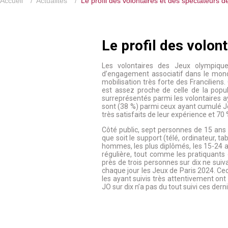
Accueil
/
Actualités
/
Le profil des volontaires et des spectateurs d
Le profil des volo
Les volontaires des Jeux olympiqu
d’engagement associatif dans le mond
mobilisation très forte des Franciliens. 
est assez proche de celle de la popu
surreprésentés parmi les volontaires a
sont (38 %) parmi ceux ayant cumulé Je
très satisfaits de leur expérience et 7
Côté public, sept personnes de 15 ans
que soit le support (télé, ordinateur, t
hommes, les plus diplômés, les 15-24 an
régulière, tout comme les pratiquants 
près de trois personnes sur dix ne su
chaque jour les Jeux de Paris 2024. Ce
les ayant suivis très attentivement on
JO sur dix n’a pas du tout suivi ces derni