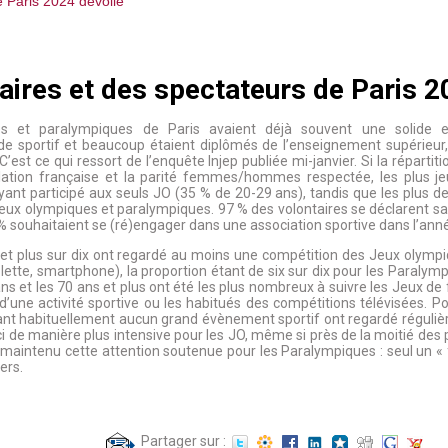
e Paris 2024 dévoilé
ntaires et des spectateurs de Paris 
es et paralympiques de Paris avaient déjà souvent une solide e
e sportif et beaucoup étaient diplômés de l’enseignement supérieur
C’est ce qui ressort de l’enquête Injep publiée mi-janvier. Si la répartit
lation française et la parité femmes/hommes respectée, les plus j
yant participé aux seuls JO (35 % de 20-29 ans), tandis que les plus de
ux olympiques et paralympiques. 97 % des volontaires se déclarent sat
0 % souhaitaient se (ré)engager dans une association sportive dans l’ann
 et plus sur dix ont regardé au moins une compétition des Jeux olympi
ablette, smartphone), la proportion étant de six sur dix pour les Paralym
s et les 70 ans et plus ont été les plus nombreux à suivre les Jeux de 
d’une activité sportive ou les habitués des compétitions télévisées. Po
ivant habituellement aucun grand évènement sportif ont regardé réguli
ci de manière plus intensive pour les JO, même si près de la moitié des
t maintenu cette attention soutenue pour les Paralympiques : seul un « 
ers.
Partager sur :