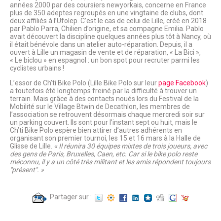
années 2000 par des coursiers newyorkais, concerne en France
plus de 350 adeptes regroupés en une vingtaine de clubs, dont
deux affiliés à l’Ufolep. C’est le cas de celui de Lille, créé en 2018
par Pablo Parra, Chilien d’origine, et sa compagne Emilia. Pablo
avait découvert la discipline quelques années plus tôt à Nancy, où
il était bénévole dans un atelier auto-réparation. Depuis, il a
ouvert à Lille un magasin de vente et de réparation, « La Bici »,
« Le biclou » en espagnol : un bon spot pour recruter parmi les
cyclistes urbains !
L’essor de Ch’ti Bike Polo (Lille Bike Polo sur leur
page Facebook
)
a toutefois été longtemps freiné par la difficulté à trouver un
terrain. Mais grâce à des contacts noués lors du Festival de la
Mobilité sur le Village Btwin de Decathlon, les membres de
l’association se retrouvent désormais chaque mercredi soir sur
un parking couvert. Ils sont pour l’instant sept ou huit, mais le
Ch’ti Bike Polo espère bien attirer d’autres adhérents en
organisant son premier tournoi, les 15 et 16 mars à la Halle de
Glisse de Lille.
« Il réunira 30 équipes mixtes de trois joueurs, avec
des gens de Paris, Bruxelles, Caen, etc. Car si le bike polo reste
méconnu, il y a un côté très militant et les amis répondent toujours
"présent". »
Partager sur :