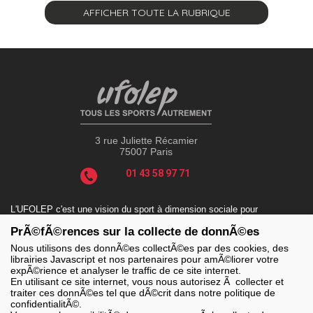
AFFICHER TOUTE LA RUBRIQUE
3 rue Juliette Récamier
75007 Paris
01 43 58 97 71
L'UFOLEP c'est une vision du sport à dimension sociale pour
répondre aux enjeux actuels tels que le sport-santé, le sport-
PrÃ©fÃ©rences sur la collecte de donnÃ©es
handicap, le sport-durable avec des valeurs incontournables : la
solidarité, le fair-play, la laïcité et la citoyenneté.
Nous utilisons des donnÃ©es collectÃ©es par des cookies, des
librairies Javascript et nos partenaires pour amÃ©liorer votre
expÃ©rience et analyser le traffic de ce site internet.
En utilisant ce site internet, vous nous autorisez Ã collecter et
traiter ces donnÃ©es tel que dÃ©crit dans notre politique de
LES SITES DE L'UFOLEP
confidentialitÃ©.
> Grand public