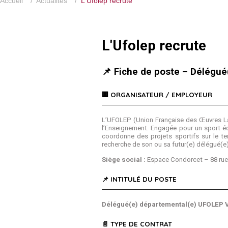
Accueil
/
Actualités
/
L'Ufolep recrute
L'Ufolep recrute
📌 Fiche de poste – Délég
🏢 ORGANISATEUR / EMPLOYEUR
L’UFOLEP (Union Française des Œuvres Laï
l’Enseignement. Engagée pour un sport édu
coordonne des projets sportifs sur le te
recherche de son ou sa futur(e) délégué(e
Siège social :
Espace Condorcet – 88 rue M
📌 INTITULÉ DU POSTE
Délégué(e) départemental(e) UFOLEP 
📄 TYPE DE CONTRAT