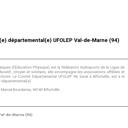
ué(e) départemental(e) UFOLEP Val-de-Marne (94)
ques d’Éducation Physique) est la fédération multisports de la Ligue de
catif, citoyen et solidaire, elle accompagne les associations affiliées et
rritoire. Le Comité Départemental UFOLEP 94, basé à Alfortville, est à la
) départemental(e).
arcel Bourdarias, 94140 Alfortville
Val-de-Marne (94)