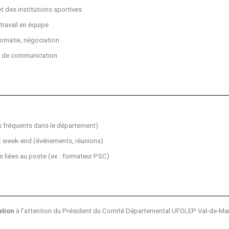
t des institutions sportives
ravail en équipe
plomatie, négociation
et de communication
s fréquents dans le département)
et week-end (événements, réunions)
 liées au poste (ex : formateur PSC)
ation
à l’attention du Président du Comité Départemental UFOLEP Val-de-Mar