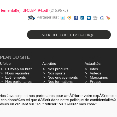
rtemental(e)_UFOLEP_94.pdf
(215,96 ko)
Partager sur :
AFFICHER TOUTE LA RUBRIQUE
PLAN DU SITE
Ufolep
Activités
Actualités
L'Ufolep en bref
Nos produits
Infos
Nous rejoindre
Nos sports
Vidéos
Evénements
Nos engagements
Magazines
Nos partenaires
Nos formations
Presse
Glossaire - Ufo Dico
Nos mobilisatio
Assurances
es Javascript et nos partenaires pour amÃ©liorer votre expÃ©rience et a
ter ces donnÃ©es tel que dÃ©crit dans notre politique de confidentialitÃ©.
nÃ©es en cliquant sur "Tout refuser" ou "GÃ©rer mes choix".