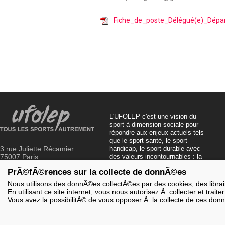
Fiche_de_poste_Délégué(e)_Dépa
L'UFOLEP c'est une vision du
sport à dimension sociale pour
répondre aux enjeux actuels tels
que le sport-santé, le sport-
3 rue Juliette Récamier
handicap, le sport-durable avec
75007 Paris
des valeurs incontournables : la
solidarité, le fair-play, la laïcité et
PrÃ©fÃ©rences sur la collecte de donnÃ©es
01 43 58 97 71
la citoyenneté.
Nous utilisons des donnÃ©es collectÃ©es par des cookies, des librairi
En utilisant ce site internet, vous nous autorisez Ã collecter et trai
Vous avez la possibilitÃ© de vous opposer Ã la collecte de ces don
MENTIONS LÉGALES
|
PLAN DU SITE