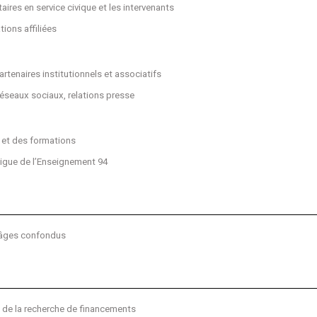
taires en service civique et les intervenants
ions affiliées
rtenaires institutionnels et associatifs
réseaux sociaux, relations presse
 et des formations
 Ligue de l’Enseignement 94
 âges confondus
t de la recherche de financements