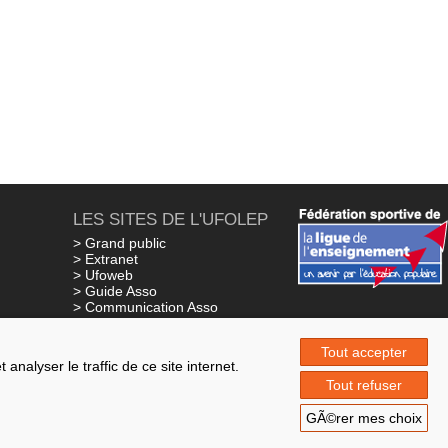
LES SITES DE L'UFOLEP
> Grand public
> Extranet
> Ufoweb
> Guide Asso
> Communication Asso
> Inscriptions événements
ns
> Secourisme Ufolep
Tout accepter
nalyser le traffic de ce site internet.
Tout refuser
GÃ©rer mes choix
2016-2026 AZIMUT - CRÉATION SITES INTERNET & BORNES INTERACTIVES