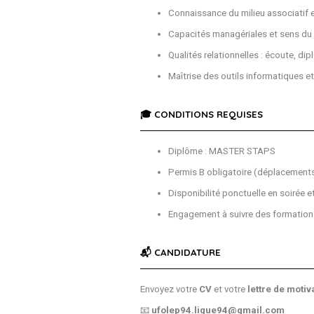
Connaissance du milieu associatif e
Capacités managériales et sens du t
Qualités relationnelles : écoute, di
Maîtrise des outils informatiques 
🎓 CONDITIONS REQUISES
Diplôme : MASTER STAPS
Permis B obligatoire (déplacement
Disponibilité ponctuelle en soirée 
Engagement à suivre des formations
📬 CANDIDATURE
Envoyez votre
CV
et votre
lettre de motiv
📧
ufolep94.ligue94@gmail.com