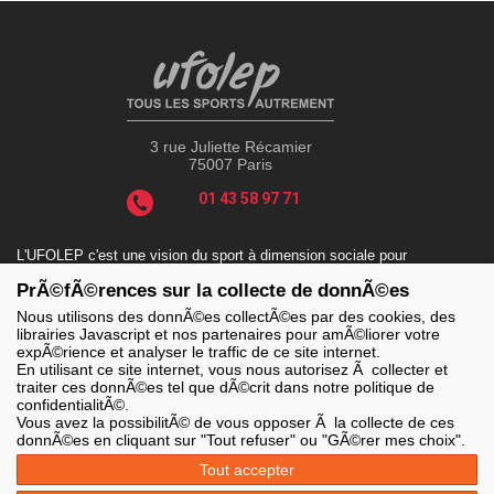
3 rue Juliette Récamier
75007 Paris
01 43 58 97 71
L'UFOLEP c'est une vision du sport à dimension sociale pour
répondre aux enjeux actuels tels que le sport-santé, le sport-
PrÃ©fÃ©rences sur la collecte de donnÃ©es
handicap, le sport-durable avec des valeurs incontournables : la
solidarité, le fair-play, la laïcité et la citoyenneté.
Nous utilisons des donnÃ©es collectÃ©es par des cookies, des
librairies Javascript et nos partenaires pour amÃ©liorer votre
expÃ©rience et analyser le traffic de ce site internet.
En utilisant ce site internet, vous nous autorisez Ã collecter et
traiter ces donnÃ©es tel que dÃ©crit dans notre politique de
LES SITES DE L'UFOLEP
confidentialitÃ©.
> Grand public
Vous avez la possibilitÃ© de vous opposer Ã la collecte de ces
> Extranet
donnÃ©es en cliquant sur "Tout refuser" ou "GÃ©rer mes choix".
> Ufoweb
> Guide Asso
Tout accepter
> Communication Asso