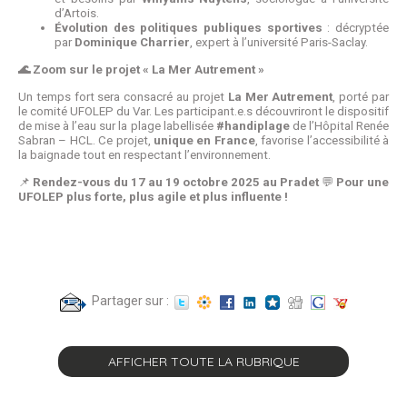
d’Artois.
Évolution des politiques publiques sportives
: décryptée
par
Dominique Charrier
, expert à l’université Paris-Saclay.
🌊 Zoom sur le projet « La Mer Autrement »
Un temps fort sera consacré au projet
La Mer Autrement
, porté par
le comité UFOLEP du Var. Les participant.e.s découvriront le dispositif
de mise à l’eau sur la plage labellisée
#handiplage
de l’Hôpital Renée
Sabran – HCL. Ce projet,
unique en France
, favorise l’accessibilité à
la baignade tout en respectant l’environnement.
📌
Rendez-vous du 17 au 19 octobre 2025 au Pradet
💬
Pour une
UFOLEP plus forte, plus agile et plus influente !
Partager sur :
AFFICHER TOUTE LA RUBRIQUE