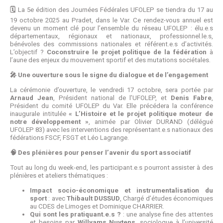
🗓️
La 5e édition des Journées Fédérales UFOLEP se tiendra du 17 au
19 octobre 2025 au Pradet, dans le Var. Ce rendez-vous annuel est
devenu un moment clé pour l’ensemble du réseau UFOLEP : élu.e.s
départementaux, régionaux et nationaux, professionnel.le.s,
bénévoles des commissions nationales et référent.e.s d’activités.
L’objectif ?
Coconstruire le projet politique de la fédération
à
l’aune des enjeux du mouvement sportif et des mutations sociétales.
🎤 Une ouverture sous le signe du dialogue et de l’engagement
La cérémonie d’ouverture, le vendredi 17 octobre, sera portée par
Arnaud Jean
, Président national de l’UFOLEP, et
Denis Fabre
,
Président du comité UFOLEP du Var. Elle précédera la conférence
inaugurale intitulée
« L’Histoire et le projet politique moteur de
notre développement »
, animée par Olivier DURAND (délégué
UFOLEP 83) avec les interventions des représentant.e.s nationaux des
fédérations FSCF, FSGT et Léo Lagrange.
🧠 Des plénières pour penser l’avenir du sport associatif
Tout au long du week-end, les participant.e.s pourront assister à des
plénières et ateliers thématiques :
Impact socio-économique et instrumentalisation du
sport
: avec
Thibault DUSSUD
, Chargé d’études économiques
au CDES de Limoges et Dominique CHARRIER.
Qui sont les pratiquant.e.s ?
: une analyse fine des attentes
et besoins par
Willyams Nuytens
, sociologue à l’université