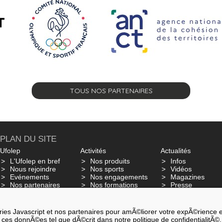
TOUS NOS PARTENAIRES
PLAN DU SITE
Ufolep
Activités
Actualités
L'Ufolep en bref
Nos produits
Infos
Nous rejoindre
Nos sports
Vidéos
Evénements
Nos engagements
Magazines
Nos partenaires
Nos formations
Presse
Glossaire - Ufo Dico
Nos mobilisatio
Assurances
es Javascript et nos partenaires pour amÃ©liorer votre expÃ©rience et a
ter ces donnÃ©es tel que dÃ©crit dans notre politique de confidentialitÃ©.