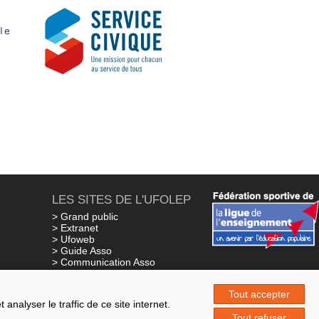
LES SITES DE L'UFOLEP
> Grand public
> Extranet
> Ufoweb
> Guide Asso
> Communication Asso
> Inscriptions événements
ns
> Secourisme Ufolep
Tout accepter
nalyser le traffic de ce site internet.
Tout refuser