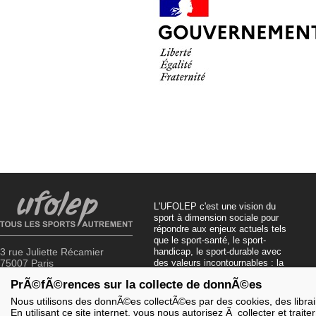
L'UFOLEP c'est une vision du
sport à dimension sociale pour
répondre aux enjeux actuels tels
que le sport-santé, le sport-
3 rue Juliette Récamier
handicap, le sport-durable avec
75007 Paris
des valeurs incontournables : la
solidarité, le fair-play, la laïcité et
PrÃ©fÃ©rences sur la collecte de donnÃ©es
01 43 58 97 71
la citoyenneté.
Nous utilisons des donnÃ©es collectÃ©es par des cookies, des librairi
En utilisant ce site internet, vous nous autorisez Ã collecter et trai