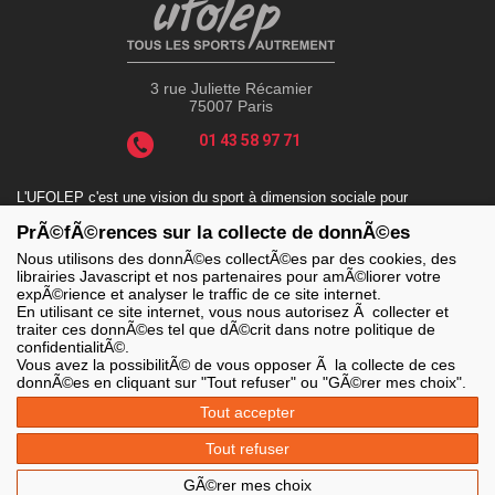
3 rue Juliette Récamier
75007 Paris
01 43 58 97 71
L'UFOLEP c'est une vision du sport à dimension sociale pour
répondre aux enjeux actuels tels que le sport-santé, le sport-
PrÃ©fÃ©rences sur la collecte de donnÃ©es
handicap, le sport-durable avec des valeurs incontournables : la
solidarité, le fair-play, la laïcité et la citoyenneté.
Nous utilisons des donnÃ©es collectÃ©es par des cookies, des
librairies Javascript et nos partenaires pour amÃ©liorer votre
expÃ©rience et analyser le traffic de ce site internet.
En utilisant ce site internet, vous nous autorisez Ã collecter et
traiter ces donnÃ©es tel que dÃ©crit dans notre politique de
LES SITES DE L'UFOLEP
confidentialitÃ©.
> Grand public
Vous avez la possibilitÃ© de vous opposer Ã la collecte de ces
> Extranet
donnÃ©es en cliquant sur "Tout refuser" ou "GÃ©rer mes choix".
> Ufoweb
> Guide Asso
Tout accepter
> Communication Asso
> Inscriptions événements
Tout refuser
> Secourisme Ufolep
GÃ©rer mes choix