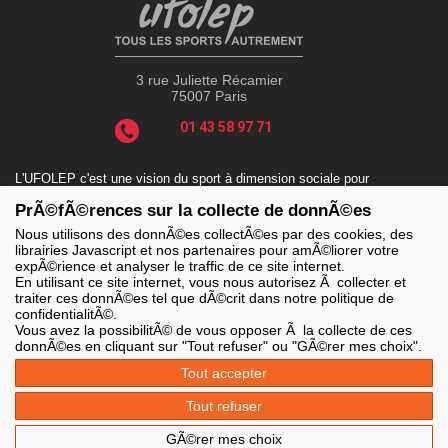
3 rue Juliette Récamier
75007 Paris
01 43 58 97 71
L'UFOLEP c'est une vision du sport à dimension sociale pour
répondre aux enjeux actuels tels que le sport-santé, le sport-
PrÃ©fÃ©rences sur la collecte de donnÃ©es
handicap, le sport-durable avec des valeurs incontournables : la
solidarité, le fair-play, la laïcité et la citoyenneté.
Nous utilisons des donnÃ©es collectÃ©es par des cookies, des
librairies Javascript et nos partenaires pour amÃ©liorer votre
expÃ©rience et analyser le traffic de ce site internet.
En utilisant ce site internet, vous nous autorisez Ã collecter et
traiter ces donnÃ©es tel que dÃ©crit dans notre politique de
LES SITES DE L'UFOLEP
confidentialitÃ©.
> Grand public
Vous avez la possibilitÃ© de vous opposer Ã la collecte de ces
> Extranet
donnÃ©es en cliquant sur "Tout refuser" ou "GÃ©rer mes choix".
> Ufoweb
> Guide Asso
Tout accepter
> Communication Asso
> Inscriptions événements
Tout refuser
> Secourisme Ufolep
GÃ©rer mes choix