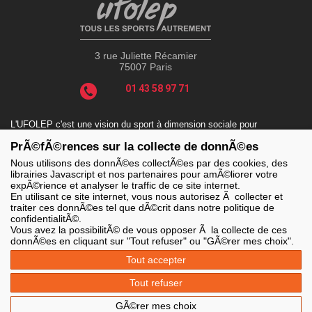
3 rue Juliette Récamier
75007 Paris
01 43 58 97 71
L'UFOLEP c'est une vision du sport à dimension sociale pour
répondre aux enjeux actuels tels que le sport-santé, le sport-
PrÃ©fÃ©rences sur la collecte de donnÃ©es
handicap, le sport-durable avec des valeurs incontournables : la
solidarité, le fair-play, la laïcité et la citoyenneté.
Nous utilisons des donnÃ©es collectÃ©es par des cookies, des
librairies Javascript et nos partenaires pour amÃ©liorer votre
expÃ©rience et analyser le traffic de ce site internet.
En utilisant ce site internet, vous nous autorisez Ã collecter et
traiter ces donnÃ©es tel que dÃ©crit dans notre politique de
LES SITES DE L'UFOLEP
confidentialitÃ©.
> Grand public
Vous avez la possibilitÃ© de vous opposer Ã la collecte de ces
> Extranet
donnÃ©es en cliquant sur "Tout refuser" ou "GÃ©rer mes choix".
> Ufoweb
> Guide Asso
Tout accepter
> Communication Asso
> Inscriptions événements
Tout refuser
> Secourisme Ufolep
GÃ©rer mes choix