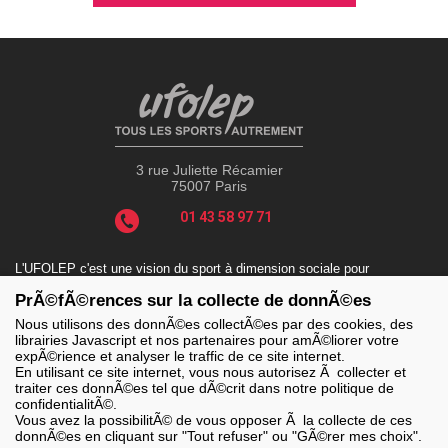
3 rue Juliette Récamier
75007 Paris
01 43 58 97 71
L'UFOLEP c'est une vision du sport à dimension sociale pour
répondre aux enjeux actuels tels que le sport-santé, le sport-
PrÃ©fÃ©rences sur la collecte de donnÃ©es
handicap, le sport-durable avec des valeurs incontournables : la
solidarité, le fair-play, la laïcité et la citoyenneté.
Nous utilisons des donnÃ©es collectÃ©es par des cookies, des
librairies Javascript et nos partenaires pour amÃ©liorer votre
expÃ©rience et analyser le traffic de ce site internet.
En utilisant ce site internet, vous nous autorisez Ã collecter et
traiter ces donnÃ©es tel que dÃ©crit dans notre politique de
LES SITES DE L'UFOLEP
confidentialitÃ©.
> Grand public
Vous avez la possibilitÃ© de vous opposer Ã la collecte de ces
> Extranet
donnÃ©es en cliquant sur "Tout refuser" ou "GÃ©rer mes choix".
> Ufoweb