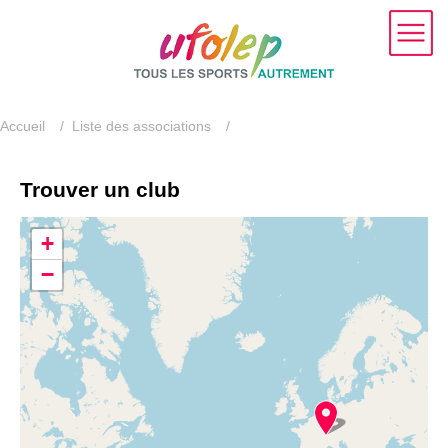
Accueil
/
Liste des associations
/
Trouver un club
+
−