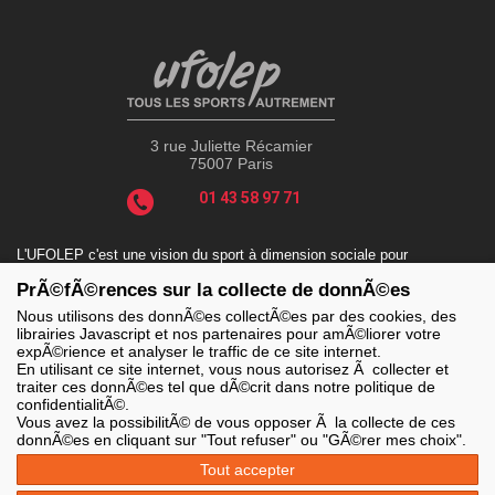
3 rue Juliette Récamier
75007 Paris
01 43 58 97 71
L'UFOLEP c'est une vision du sport à dimension sociale pour
répondre aux enjeux actuels tels que le sport-santé, le sport-
PrÃ©fÃ©rences sur la collecte de donnÃ©es
handicap, le sport-durable avec des valeurs incontournables : la
solidarité, le fair-play, la laïcité et la citoyenneté.
Nous utilisons des donnÃ©es collectÃ©es par des cookies, des
librairies Javascript et nos partenaires pour amÃ©liorer votre
expÃ©rience et analyser le traffic de ce site internet.
En utilisant ce site internet, vous nous autorisez Ã collecter et
traiter ces donnÃ©es tel que dÃ©crit dans notre politique de
LES SITES DE L'UFOLEP
confidentialitÃ©.
> Grand public
Vous avez la possibilitÃ© de vous opposer Ã la collecte de ces
> Extranet
donnÃ©es en cliquant sur "Tout refuser" ou "GÃ©rer mes choix".
> Ufoweb
> Guide Asso
Tout accepter
> Communication Asso