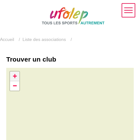
Accueil
/
Liste des associations
/
Trouver un club
+
−