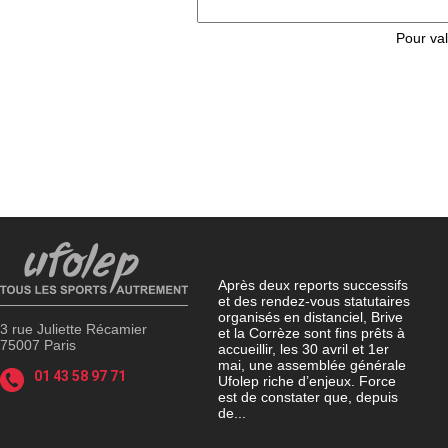
Pour val
Après deux reports successifs
et des rendez-vous statutaires
organisés en distanciel, Brive
3 rue Juliette Récamier
et la Corrèze sont fins prêts à
75007 Paris
accueillir, les 30 avril et 1er
mai, une assemblée générale
01 43 58 97 71
Ufolep riche d’enjeux. Force
est de constater que, depuis
de...