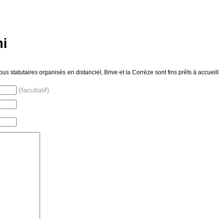
mi
s statutaires organisés en distanciel, Brive et la Corrèze sont fins prêts à accueil
(facultatif)