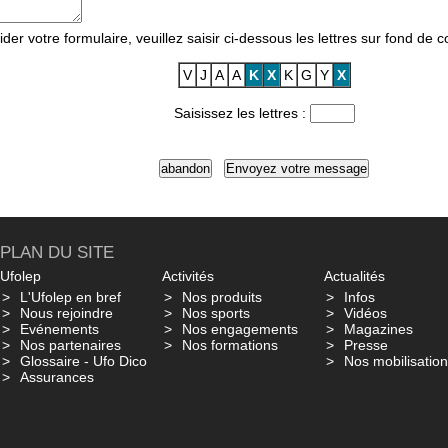
ider votre formulaire, veuillez saisir ci-dessous les lettres sur fond de c
V
J
A
A
K
X
K
G
Y
X
Saisissez les lettres :
PLAN DU SITE
Ufolep
Activités
Actualités
L'Ufolep en bref
Nos produits
Infos
Nous rejoindre
Nos sports
Vidéos
Evénements
Nos engagements
Magazines
Nos partenaires
Nos formations
Presse
Glossaire - Ufo Dico
Nos mobilisatio
Assurances